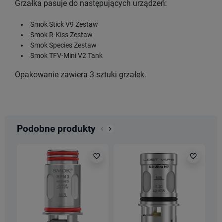
Grzałka pasuje do następujących urządzeń:
Smok Stick V9 Zestaw
Smok R-Kiss Zestaw
Smok Species Zestaw
Smok TFV-Mini V2 Tank
Opakowanie zawiera 3 sztuki grzałek.
Podobne produkty
keyboard_arrow_left
keyboard_arrow_right
Poprzedni
Następny
favorite_border
favorite_border