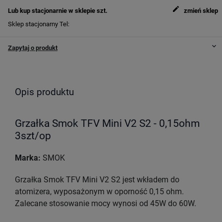
edit
Lub kup stacjonarnie w sklepie
szt.
zmień sklep
Sklep stacjonarny
Tel:
keyboard_arrow_down
Zapytaj o produkt
Opis produktu
Grzałka Smok TFV Mini V2 S2 - 0,15ohm
3szt/op
Marka:
SMOK
Grzałka Smok TFV Mini V2 S2 jest wkładem do
atomizera, wyposażonym w oporność 0,15 ohm.
Zalecane stosowanie mocy wynosi od 45W do 60W.