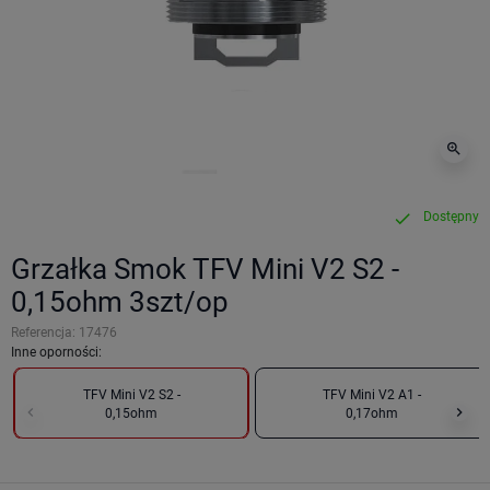
zoom_in
Dostępny
check
Grzałka Smok TFV Mini V2 S2 -
0,15ohm 3szt/op
Referencja:
17476
Inne oporności:
TFV Mini V2 S2 -
TFV Mini V2 A1 -
keyboard_arrow_left
keyboard_arrow_right
0,15ohm
0,17ohm
Poprzedni
Nas