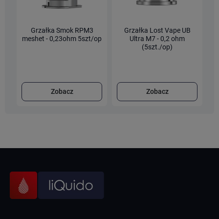
Grzałka Smok RPM3
Grzałka Lost Vape UB
G
meshet - 0,23ohm 5szt/op
Ultra M7 - 0,2 ohm
(5szt./op)
Zobacz
Zobacz