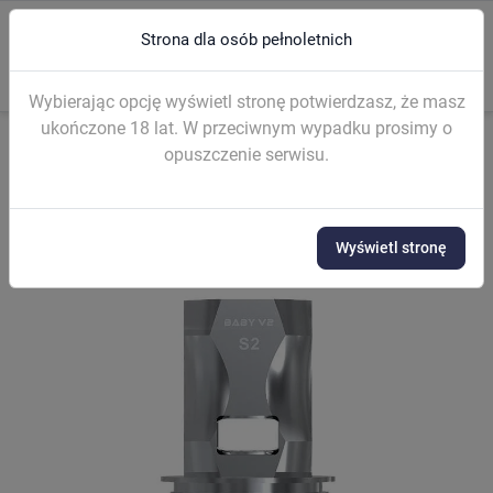
Strona dla osób pełnoletnich
0
menu
search
Wybierając opcję wyświetl stronę potwierdzasz, że masz
ukończone 18 lat. W przeciwnym wypadku prosimy o
opuszczenie serwisu.
Strona główna
GRZAŁKI I KARTRIDŻE
Grzałki gotowe
Grzałka S
Wyświetl stronę