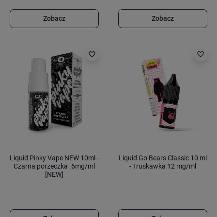
Zobacz
Zobacz
favorite_border
favorite_border
Liquid Pinky Vape NEW 10ml -
Liquid Go Bears Classic 10 ml
Czarna porzeczka .6mg/ml
- Truskawka 12 mg/ml
[NEW]