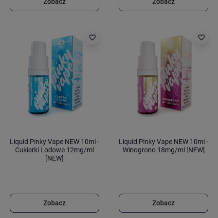
Zobacz
Zobacz
favorite_border
favorite_border
Liquid Pinky Vape NEW 10ml -
Liquid Pinky Vape NEW 10ml -
Cukierki Lodowe 12mg/ml
Winogrono 18mg/ml [NEW]
[NEW]
Zobacz
Zobacz