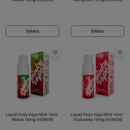
Zobacz
Zobacz
favorite_border
favorite_border
Liquid Pinky Vape NEW 10ml -
Liquid Pinky Vape NEW 10ml -
Wiśnia 18mg/ml [NEW]
Truskawka 18mg/ml [NEW]