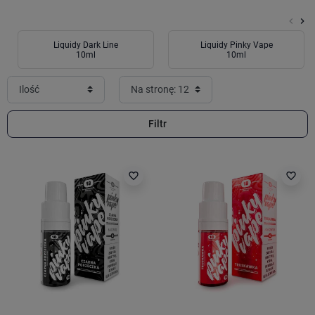
keyboard_arrow_left
keyboard_arrow_right
Poprz
Na
Liquidy Dark Line
Liquidy Pinky Vape
10ml
10ml
Filtr
favorite_border
favorite_border