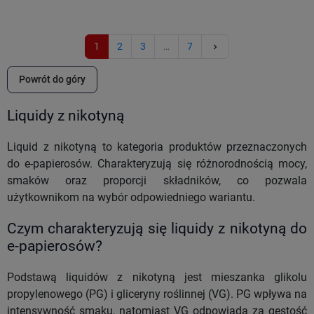
Następny
1
2
3
…
7
keyboard_arrow_right
Powrót do góry
Liquidy z nikotyną
Liquid z nikotyną to kategoria produktów przeznaczonych
do e-papierosów. Charakteryzują się różnorodnością mocy,
smaków oraz proporcji składników, co pozwala
użytkownikom na wybór odpowiedniego wariantu.
Czym charakteryzują się liquidy z nikotyną do
e-papierosów?
Podstawą liquidów z nikotyną jest mieszanka glikolu
propylenowego (PG) i gliceryny roślinnej (VG). PG wpływa na
intensywność smaku, natomiast VG odpowiada za gęstość