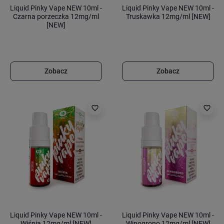
Liquid Pinky Vape NEW 10ml -
Liquid Pinky Vape NEW 10ml -
Czarna porzeczka 12mg/ml
Truskawka 12mg/ml [NEW]
[NEW]
Zobacz
Zobacz
favorite_border
favorite_border
Liquid Pinky Vape NEW 10ml -
Liquid Pinky Vape NEW 10ml -
Wiśnia 12mg/ml [NEW]
Winogrono 12mg/ml [NEW]