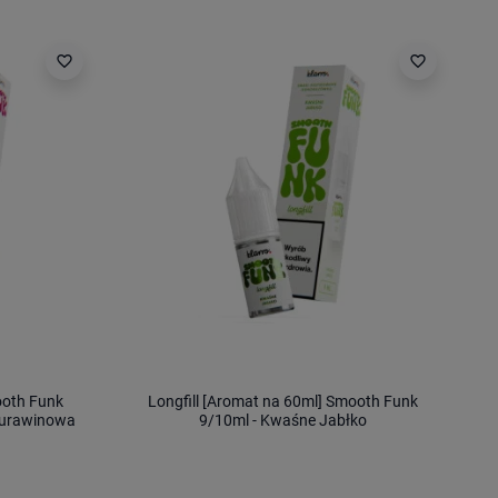
favorite_border
favorite_border
ooth Funk
Longfill [Aromat na 60ml] Smooth Funk
Żurawinowa
9/10ml - Kwaśne Jabłko