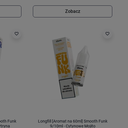
Zobacz
favorite_border
favorite_border
ooth Funk
Longfill [Aromat na 60ml] Smooth Funk
ytryna
9/10ml - Cytynowe Mojito