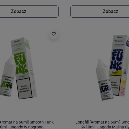
Zobacz
Zobacz
favorite_border
 [Aromat na 60ml] Smooth Funk
Longfill [Aromat na 60ml] Sm
0ml - Jagody Winogrono
9/10ml - Jagoda Malina C