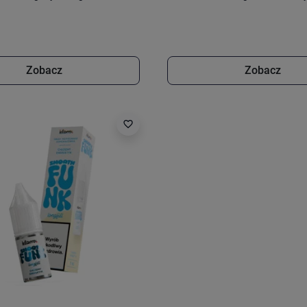
Zobacz
Zobacz
favorite_border