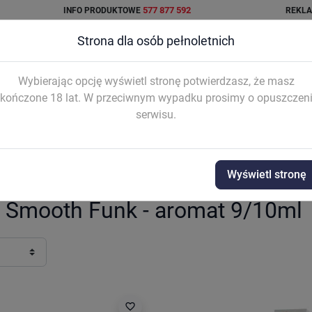
577 877 592
INFO PRODUKTOWE
REKL
Strona dla osób pełnoletnich
Wybierając opcję wyświetl stronę potwierdzasz, że masz
kończone 18 lat. W przeciwnym wypadku prosimy o opuszczen
serwisu.
AŁKI I
SYSTEM
AKCESORIA
WO


TRIDŻE
INTEGRAL
Wyświetl stronę
 na 60ml]
Klarro Smooth Funk - aromat 9/10ml
o Smooth Funk - aromat 9/10ml
favorite_border