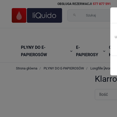
577 877 591
OBSŁUGA REZERWACJI
search
u
PŁYNY DO E-
E-
GRZ


PAPIEROSÓW
PAPIEROSY
KAR
Strona główna
PŁYNY DO E-PAPIEROSÓW
Longfille [Aromaty
Klarr