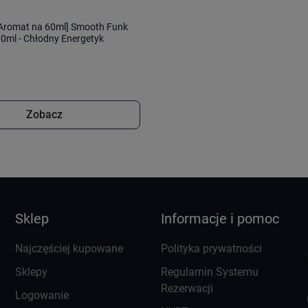
 [Aromat na 60ml] Smooth Funk
0ml - Chłodny Energetyk
Zobacz
Sklep
Informacje i pomoc
Najczęściej kupowane
Polityka prywatności
Sklepy
Regulamin Systemu
Rezerwacji
Logowanie