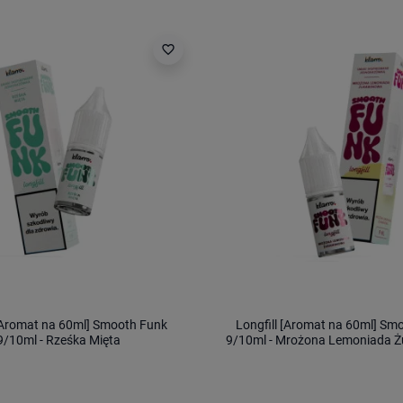
favorite_border
 [Aromat na 60ml] Smooth Funk
Longfill [Aromat na 60ml] Sm
9/10ml - Rześka Mięta
9/10ml - Mrożona Lemoniada 