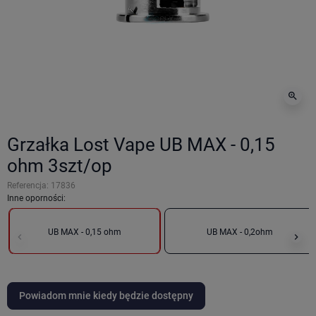
zoom_in
Grzałka Lost Vape UB MAX - 0,15
ohm 3szt/op
Referencja:
17836
Inne oporności:
UB MAX - 0,15 ohm
UB MAX - 0,2ohm
keyboard_arrow_left
keyboard_arrow_right
Poprzedni
Nas
Powiadom mnie kiedy będzie dostępny