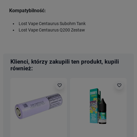
Kompatybilność:
Lost Vape Centaurus Subohm Tank
Lost Vape Centaurus Q200 Zestaw
Klienci, którzy zakupili ten produkt, kupili
również:
favorite_border
favorite_border