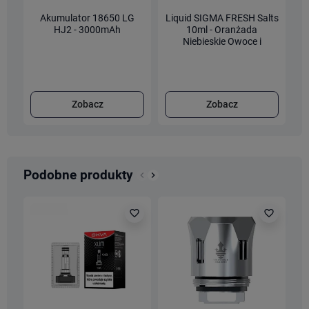
Akumulator 18650 LG
Liquid SIGMA FRESH Salts
HJ2 - 3000mAh
10ml - Oranżada
Niebieskie Owoce i
Hibiskus 20mg/ml [AK26]
Zobacz
Zobacz
Podobne produkty
keyboard_arrow_left
keyboard_arrow_right
Poprzedni
Następny
favorite_border
favorite_border