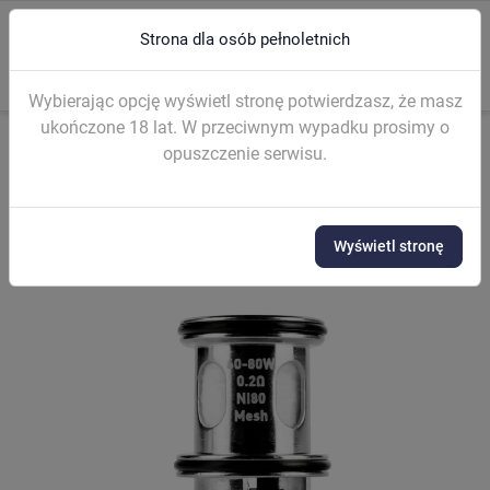
Strona dla osób pełnoletnich
0
menu
search
Wybierając opcję wyświetl stronę potwierdzasz, że masz
ukończone 18 lat. W przeciwnym wypadku prosimy o
opuszczenie serwisu.
Strona główna
GRZAŁKI I KARTRIDŻE
Grzałki gotowe
Grzałka L
Wyświetl stronę