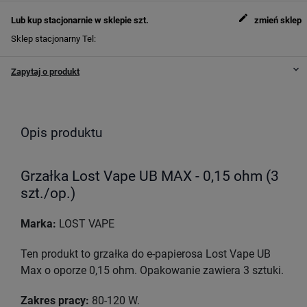
edit
Lub kup stacjonarnie w sklepie
szt.
zmień sklep
Sklep stacjonarny
Tel:
keyboard_arrow_down
Zapytaj o produkt
Opis produktu
Grzałka Lost Vape UB MAX - 0,15 ohm (3
szt./op.)
Marka:
LOST VAPE
Ten produkt to grzałka do e-papierosa Lost Vape UB
Max o oporze 0,15 ohm. Opakowanie zawiera 3 sztuki.
Zakres pracy:
80-120 W.