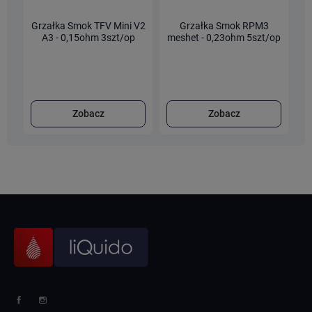
Grzałka Smok TFV Mini V2
Grzałka Smok RPM3
A3 - 0,15ohm 3szt/op
meshet - 0,23ohm 5szt/op
C
Zobacz
Zobacz
Facebook
Instagram