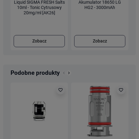
Liquid SIGMA FRESH Salts
Akumulator 18650 LG
L
10ml - Tonic Cytrusowy
HG2 - 3000mAh
20mg/ml [AK26]
Zobacz
Zobacz
Podobne produkty
keyboard_arrow_left
keyboard_arrow_right
Poprzedni
Następny
favorite_border
favorite_border