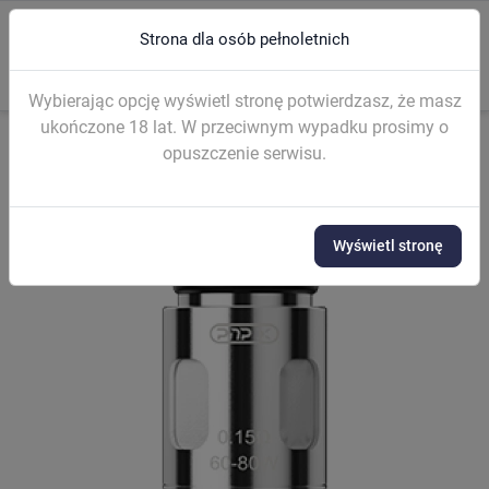
Strona dla osób pełnoletnich
0
menu
search
Wybierając opcję wyświetl stronę potwierdzasz, że masz
ukończone 18 lat. W przeciwnym wypadku prosimy o
opuszczenie serwisu.
Strona główna
GRZAŁKI I KARTRIDŻE
Grzałki gotowe
Grzałka V
Wyświetl stronę