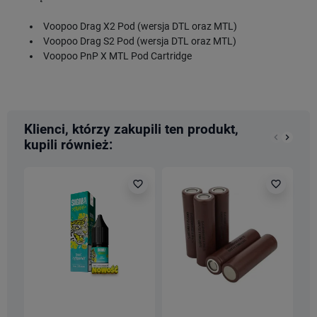
Voopoo Drag X2 Pod (wersja DTL oraz MTL)
Voopoo Drag S2 Pod (wersja DTL oraz MTL)
Voopoo PnP X MTL Pod Cartridge
Klienci, którzy zakupili ten produkt,
keyboard_arrow_left
keyboard_arrow_right
kupili również:
Poprzedn
Nastę
favorite_border
favorite_border