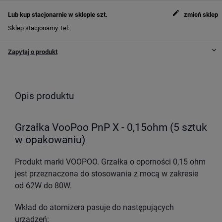
edit
Lub kup stacjonarnie w sklepie
szt.
zmień sklep
Sklep stacjonarny
Tel:
keyboard_arrow_down
Zapytaj o produkt
Opis produktu
Grzałka VooPoo PnP X - 0,15ohm (5 sztuk
w opakowaniu)
Produkt marki VOOPOO. Grzałka o oporności 0,15 ohm
jest przeznaczona do stosowania z mocą w zakresie
od 62W do 80W.
Wkład do atomizera pasuje do następujących
urządzeń: