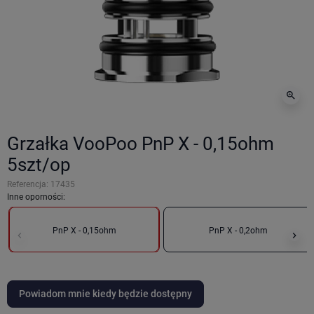
zoom_in
Grzałka VooPoo PnP X - 0,15ohm
5szt/op
Referencja:
17435
Inne oporności:
PnP X - 0,15ohm
PnP X - 0,2ohm
keyboard_arrow_left
keyboard_arrow_right
Poprzedni
Nas
Powiadom mnie kiedy będzie dostępny