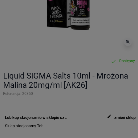
zoom_in
Dostępny
check
Liquid SIGMA Salts 10ml - Mrożona
Malina 20mg/ml [AK26]
Referencja:
20350
edit
Lub kup stacjonarnie w sklepie
szt.
zmień sklep
Sklep stacjonarny
Tel: