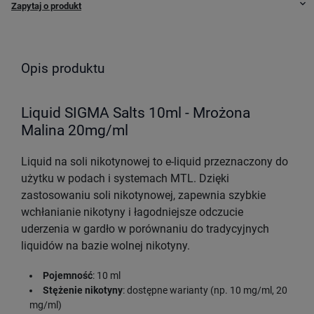
keyboard_arrow_down
Zapytaj o produkt
Opis produktu
Liquid SIGMA Salts 10ml - Mrożona
Malina 20mg/ml
Liquid na soli nikotynowej to e-liquid przeznaczony do
użytku w podach i systemach MTL. Dzięki
zastosowaniu soli nikotynowej, zapewnia szybkie
wchłanianie nikotyny i łagodniejsze odczucie
uderzenia w gardło w porównaniu do tradycyjnych
liquidów na bazie wolnej nikotyny.
Pojemność
: 10 ml
Stężenie nikotyny
: dostępne warianty (np. 10 mg/ml, 20
mg/ml)