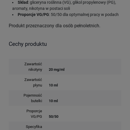
Skład
: gliceryna roślinna (VG), glikol propylenowy (PG),
aromaty, nikotyna w postaci soli
Proporcje VG/PG
: 50/50 dla optymalnej pracy w podach
Produkt przeznaczony dla osób pełnoletnich.
Cechy produktu
Zawartość
nikotyny
20 mg/ml
Zawartość
płynu
10 ml
Pojemność
butelki
10 ml
Proporcje
VG/PG
50/50
Specyfika