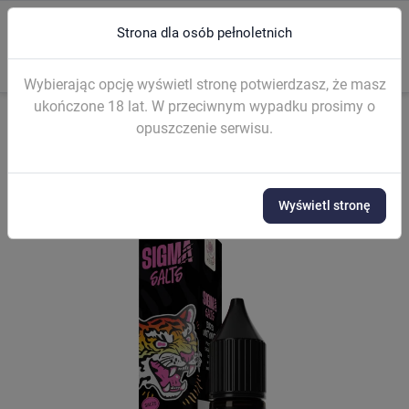
Strona dla osób pełnoletnich
0
menu
search
Wybierając opcję wyświetl stronę potwierdzasz, że masz
ukończone 18 lat. W przeciwnym wypadku prosimy o
opuszczenie serwisu.
Strona główna
PŁYNY DO E-PAPIEROSÓW
Liquidy (sól nikotynowa)
Wyświetl stronę