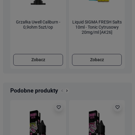
Grzałka Uwell Caliburn -
Liquid SIGMA FRESH Salts
0,9ohm 5szt/op
10ml - Tonic Cytrusowy
20mg/ml [AK26]
Zobacz
Zobacz
Podobne produkty
keyboard_arrow_left
keyboard_arrow_right
Poprzedni
Następny
favorite_border
favorite_border