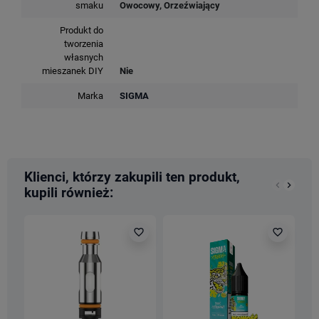
smaku
Owocowy, Orzeźwiający
Produkt do
tworzenia
własnych
mieszanek DIY
Nie
Marka
SIGMA
Klienci, którzy zakupili ten produkt,
keyboard_arrow_left
keyboard_arrow_right
kupili również:
Poprzedn
Nastę
favorite_border
favorite_border