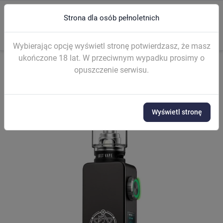
Strona dla osób pełnoletnich
0
menu
search
Wybierając opcję wyświetl stronę potwierdzasz, że masz
ukończone 18 lat. W przeciwnym wypadku prosimy o
opuszczenie serwisu.
Strona główna
E-PAPIEROSY
Zestawy (mod kit)
KIT Lost Vape 
Wyświetl stronę