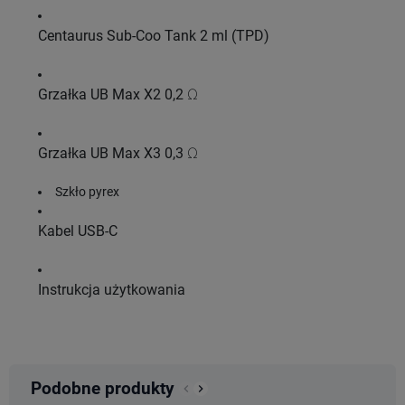
Centaurus Sub-Coo Tank 2 ml (TPD)
Grzałka UB Max X2 0,2 Ω
Grzałka UB Max X3 0,3 Ω
Szkło pyrex
Kabel USB-C
Instrukcja użytkowania
Podobne produkty
keyboard_arrow_left
keyboard_arrow_right
Poprzedni
Następny