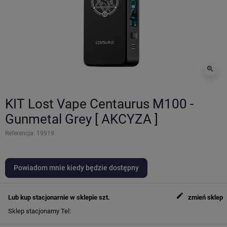
zoom_in
KIT Lost Vape Centaurus M100 -
Gunmetal Grey [ AKCYZA ]
Referencja:
19919
Powiadom mnie kiedy będzie dostępny
edit
Lub kup stacjonarnie w sklepie
szt.
zmień sklep
Sklep stacjonarny
Tel: