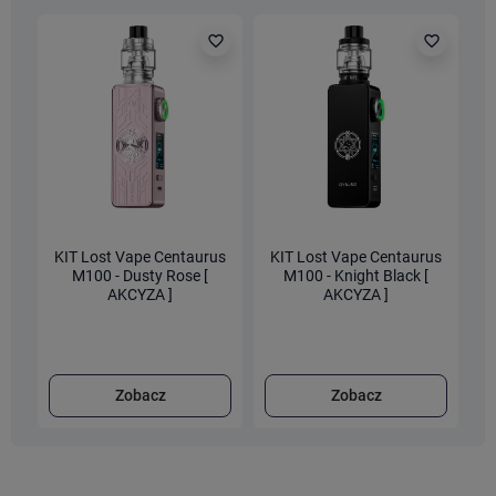
favorite_border
favorite_border
KIT Lost Vape Centaurus
KIT Lost Vape Centaurus
K
M100 - Dusty Rose [
M100 - Knight Black [
M
AKCYZA ]
AKCYZA ]
Zobacz
Zobacz