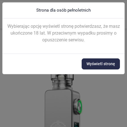
Strona dla osób pełnoletnich
0
menu
search
Wybierając opcję wyświetl stronę potwierdzasz, że masz
ukończone 18 lat. W przeciwnym wypadku prosimy o
opuszczenie serwisu.
Strona główna
E-PAPIEROSY
Zestawy (mod kit)
KIT Lost Vape C
Wyświetl stronę