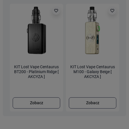
favorite_border
favorite_border
KIT Lost Vape Centaurus
KIT Lost Vape Centaurus
K
BT200 - Platinium Ridge [
M100 - Galaxy Beige [
AKCYZA ]
AKCYZA ]
Zobacz
Zobacz