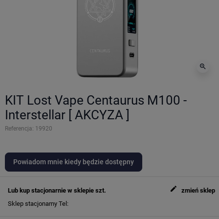
zoom_in
KIT Lost Vape Centaurus M100 -
Interstellar [ AKCYZA ]
Referencja:
19920
Powiadom mnie kiedy będzie dostępny
edit
Lub kup stacjonarnie w sklepie
szt.
zmień sklep
Sklep stacjonarny
Tel: