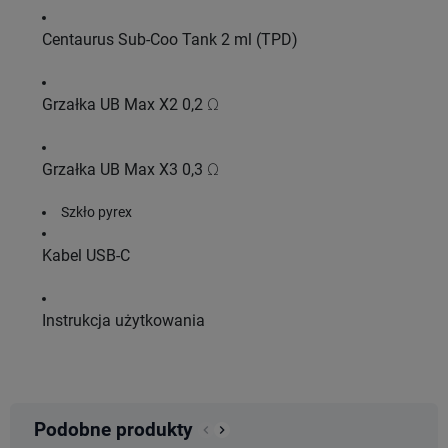
Centaurus Sub-Coo Tank 2 ml (TPD)
Grzałka UB Max X2 0,2 Ω
Grzałka UB Max X3 0,3 Ω
Szkło pyrex
Kabel USB-C
Instrukcja użytkowania
Podobne produkty
keyboard_arrow_left
keyboard_arrow_right
Poprzedni
Następny