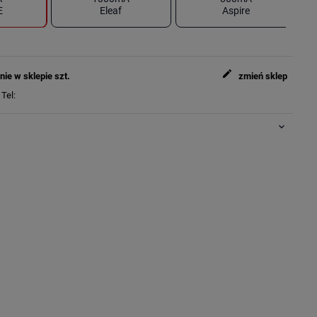
E
Eleaf
Aspire
edit
nie w sklepie
szt.
zmień sklep
y
Tel:
keyboard_arrow_down