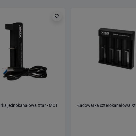
favorite_border
rka jednokanałowa Xtar - MC1
Ładowarka czterokanałowa Xt