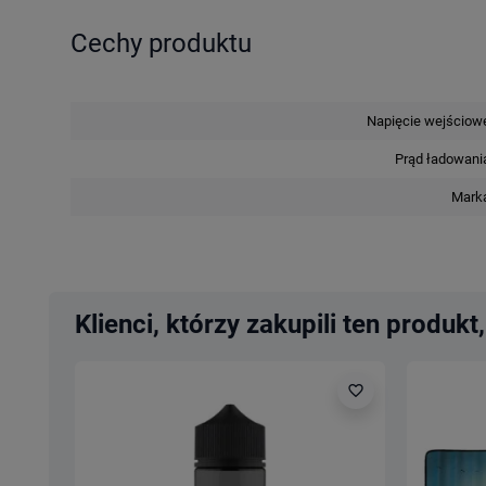
Cechy produktu
Napięcie wejściow
Prąd ładowani
Mark
Klienci, którzy zakupili ten produkt,
favorite_border