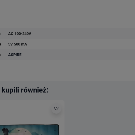
e
AC 100-240V
a
5V 500 mA
a
ASPIRE
 kupili również:
favorite_border