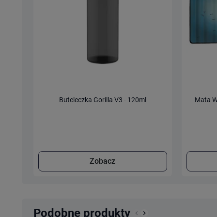
Buteleczka Gorilla V3 - 120ml
Mata W
Zobacz
Podobne produkty
keyboard_arrow_left
keyboard_arrow_right