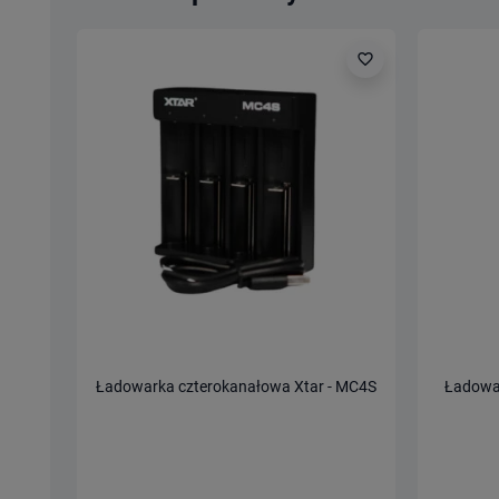
Poprzedni
Następny
favorite_border
Ładowarka czterokanałowa Xtar - MC4S
Ładowa