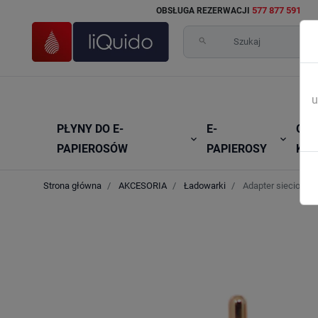
577 877 591
OBSŁUGA REZERWACJI
search
u
PŁYNY DO E-
E-
GRZ


PAPIEROSÓW
PAPIEROSY
KAR
Strona główna
AKCESORIA
Ładowarki
Adapter sieciowy