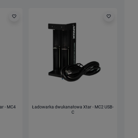
favorite_border
favorite_border
ar - MC4
Ładowarka dwukanałowa Xtar - MC2 USB-
Ład
C