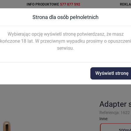
577 877 592
INFO PRODUKTOWE
REKL
Strona dla osób pełnoletnich
Wybierając opcję wyświetl stronę potwierdzasz, że masz
kończone 18 lat. W przeciwnym wypadku prosimy o opuszczen
serwisu.
AŁKI I
SYSTEM
AKCESORIA
WO


TRIDŻE
INTEGRAL
Wyświetl stronę
 500mA ASPIRE
Adapter 
Referencja:
1622
Inne:
500m