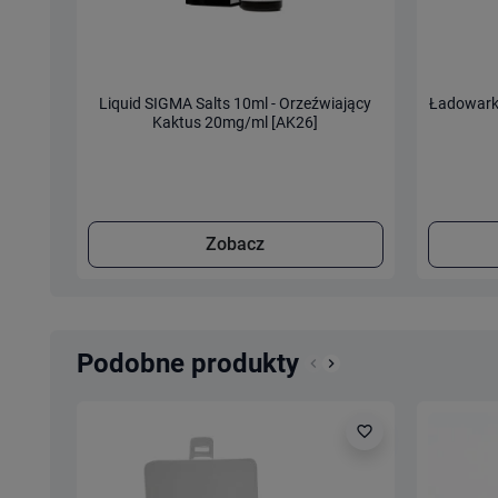
Liquid SIGMA Salts 10ml - Orzeźwiający
Ładowark
Kaktus 20mg/ml [AK26]
Zobacz
Podobne produkty
keyboard_arrow_left
keyboard_arrow_right
Poprzedni
Następny
favorite_border