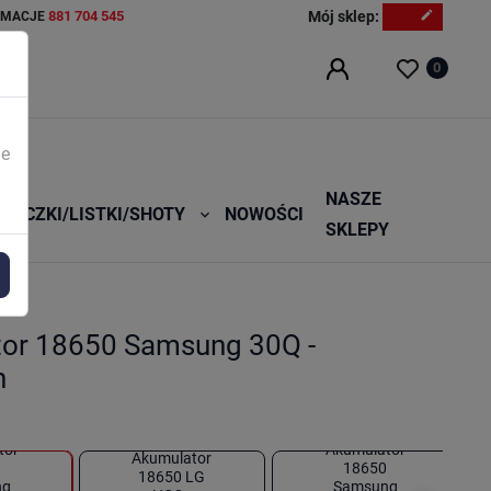
881 704 545
Mój sklep:
edit
AMACJE
0
ie
NASZE
RECZKI/LISTKI/SHOTY
NOWOŚCI

SKLEPY
or 18650 Samsung 30Q -
h
tor
Akumulator
Akumulator
0
18650
18650 LG
ng
Samsung