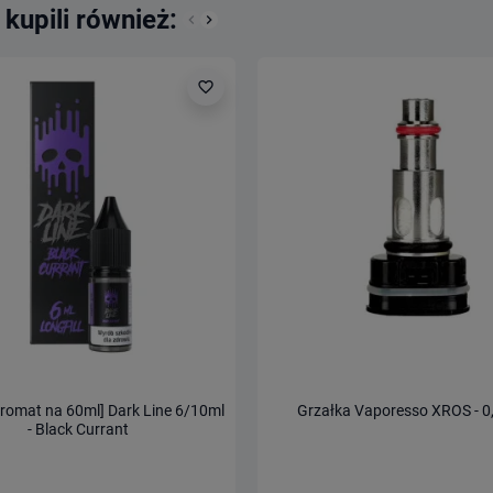
 kupili również:
keyboard_arrow_left
keyboard_arrow_right
Poprzedni
Następny
favorite_border
[Aromat na 60ml] Dark Line 6/10ml
Grzałka Vaporesso XROS - 
- Black Currant