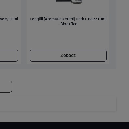
ine 6/10ml
Longfill [Aromat na 60ml] Dark Line 6/10ml
Longfi
- Black Tea
Zobacz