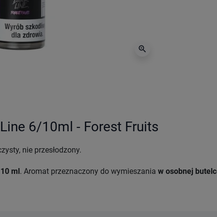
zoom_in
Line 6/10ml - Forest Fruits
ysty, nie przesłodzony.
 10 ml
. Aromat przeznaczony do wymieszania
w osobnej butelc