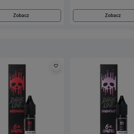
Zobacz
Zobacz
favorite_border