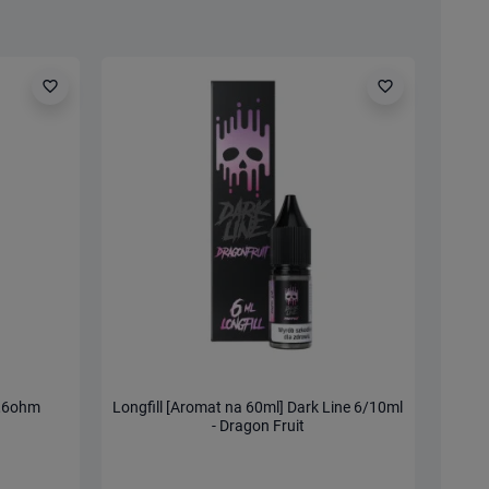
favorite_border
favorite_border
0,6ohm
Longfill [Aromat na 60ml] Dark Line 6/10ml
Longfi
- Dragon Fruit