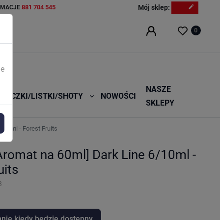
881 704 545
Mój sklep:
edit
AMACJE
0
ie
NASZE
RECZKI/LISTKI/SHOTY
NOWOŚCI

SKLEPY
/10ml - Forest Fruits
[Aromat na 60ml] Dark Line 6/10ml -
uits
3
ie kiedy będzie dostępny