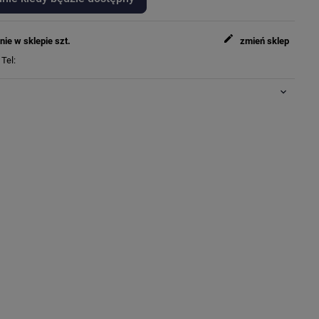
edit
nie w sklepie
szt.
zmień sklep
y
Tel:
keyboard_arrow_down