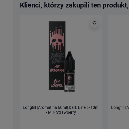
Klienci, którzy zakupili ten produkt,
favorite_border
Longfill [Aromat na 60ml] Dark Line 6/10ml
Longfill 
- Milk Strawberry