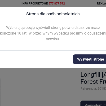
577 877 592
INFO PRODUKTOWE
REKL
Strona dla osób pełnoletnich
Wybierając opcję wyświetl stronę potwierdzasz, że masz
kończone 18 lat. W przeciwnym wypadku prosimy o opuszczen
serwisu.
AŁKI I
SYSTEM
AKCESORIA
WO


TRIDŻE
INTEGRAL
Wyświetl stronę
 na 60ml]
Dark Line - aromat 6/10ml
Longfill [Aromat na 60ml] Dark Line 6
Longfill 
Forest Fr
Referencja:
2018
Powiadom mn