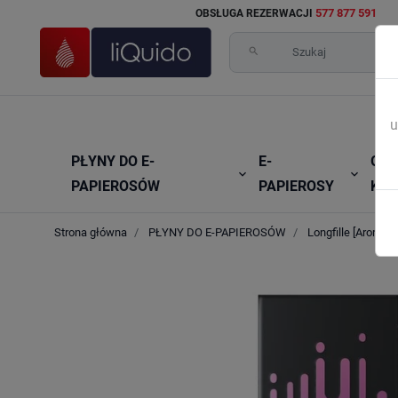
577 877 591
OBSŁUGA REZERWACJI
search
u
PŁYNY DO E-
E-
GRZ


PAPIEROSÓW
PAPIEROSY
KAR
Strona główna
PŁYNY DO E-PAPIEROSÓW
Longfille [Aromaty